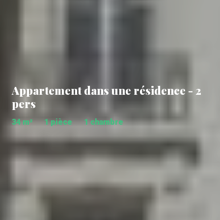
Appartement dans une résidence - 2
pers
34 m²
1 pièce
1 chambre